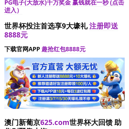
PG电子(大放水)千万奖金 赢钱就在一秒 (点击
进入）
世界杯投注首选享9大壕礼
注册即送
8888元
下载官网APP
趣抢红包8888元
澳门新葡京
625.com
世界杯大回馈 助