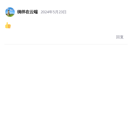
徜徉在云端
2024年5月23日
回复