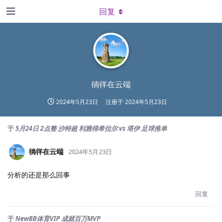
回复
徜徉在云端
2024年5月23日
注册于
2024年5月23日
于
5月24日 2点整 沙特超 利雅得希拉尔 vs 塔伊 足球推单
徜徉在云端
2024年5月23日
分析的还是那么回事
回复
于
NewBB体育VIP 成就百万MVP