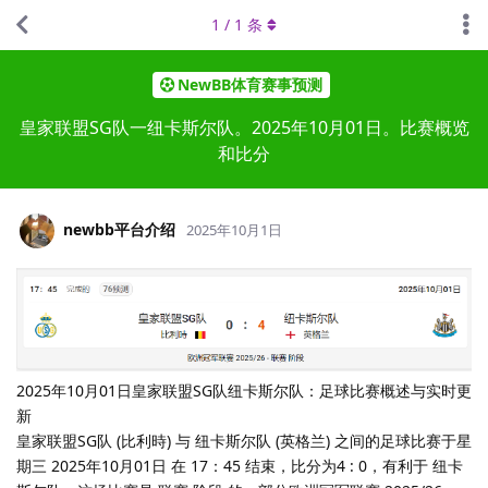
1
/
1
条
NewBB体育赛事预测
皇家联盟SG队一纽卡斯尔队。2025年10月01日。比赛概览
和比分
newbb平台介绍
2025年10月1日
2025年10月01日皇家联盟SG队纽卡斯尔队：足球比赛概述与实时更
新
皇家联盟SG队 (比利時) 与 纽卡斯尔队 (英格兰) 之间的足球比赛于星
期三 2025年10月01日 在 17：45 结束，比分为4 : 0，有利于 纽卡