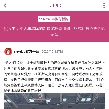
1
/
1
条
NewBB体育新闻
照片中，兩人和球隊的新舊老板奇澤姆、格羅斯貝克等合影
留念
newbb官方平台
2025年9月27日
9月27日消息，波士頓凱爾特人的聯合老板何猷君近日在社交媒體上
分享了他與超模妻子奚夢瑤參觀球隊的照片。照片中，兩人和球隊
的新舊老板奇澤姆、格羅斯貝克等合影留念，同時還收獲了冠軍戒
指，展現了與俱樂部的親密關系。何猷君在社交媒體中表示：“終於
能夠參觀波士頓凱爾特人隊，這是一次令人難以置信的經歷。恭喜
我們成為球隊的共同老板！”