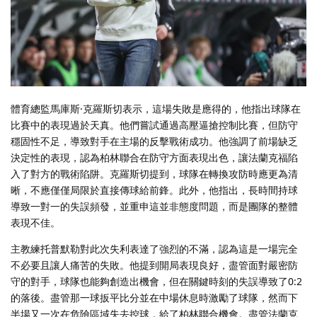
體育總監馬庫斯·克羅斯切表示，這場失敗是應得的，他指出球隊在
比賽中的表現過於天真。他們嘗試通過高壓逼搶控制比賽，但防守
穩固性不足，導致對手在主場的反擊戰術成功。他強調了前場缺乏
決定性的表現，認為柏林聯合在防守方面表現出色，讓法蘭克福陷
入了對方的戰術陷阱。克羅斯切提到，球隊在轉換攻防時應更為清
晰，不應僅僅局限於直接傳球給前鋒。此外，他指出，長時間持球
導致一對一的失誤頻發，並重申這並非態度問題，而是團隊的整體
表現不佳。
主教練托普默勒對此次失利表達了強烈的不滿，認為這是一場完全
不必要且讓人痛苦的失敗。他提到開局表現良好，盡管面對嚴密防
守的對手，球隊也能夠創造出機會，但在關鍵時刻的失誤導致了0:2
的落後。盡管那一球扳平比分並在中場休息時激勵了球隊，然而下
半場又一次在危險區域失去控球，給了柏林聯合機會。盡管法蘭克