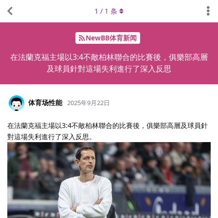
1
/
1
条
NewBB体育新闻
在法蘭克福主場以3:4不敵柏林聯合的比賽後，俱樂部高層
及球員針對這場失利進行了深入反思
体育场性能
2025年9月22日
在法蘭克福主場以3:4不敵柏林聯合的比賽後，俱樂部高層及球員針
對這場失利進行了深入反思。