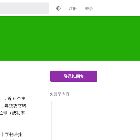
注册
登录
登录以回复
最早内容
），近 6 个主
伤停，导致攻防转
定位球（成功率
拉（十字韧带撕