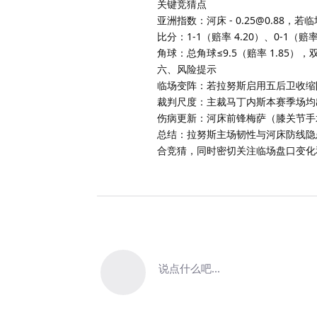
关键竞猜点
亚洲指数：河床 - 0.25@0.88，若
比分：1-1（赔率 4.20）、0-1（赔率
角球：总角球≤9.5（赔率 1.85
六、风险提示
临场变阵：若拉努斯启用五后卫收缩
裁判尺度：主裁马丁内斯本赛季场均出
伤病更新：河床前锋梅萨（膝关节手
总结：拉努斯主场韧性与河床防线隐患形
合竞猜，同时密切关注临场盘口变化
说点什么吧...