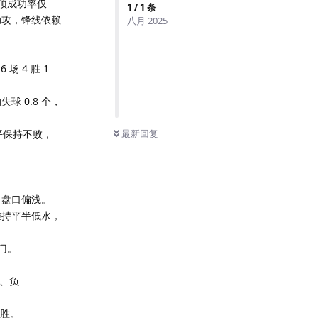
争顶成功率仅
1
/
1
条
次助攻，锋线依赖
八月 2025
场 4 胜 1
 0.8 个，
平保持不败，
最新回复
，盘口偏浅。
维持平半低水，
门。
）、负
客胜。