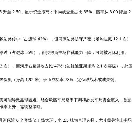
5 升至 2.50，显示资金撤离；平局成交量占比 35%，赔率从 3.00 降至 2
依赖边路传中（占进球 42%），但河床边路防守严密（场均拦截 12.1 次
中路渗透（占进球 55%），但拉努斯中场拦截能力下降，可能被河床利用。
3 次），而河床右路进攻占比 47%（边锋迪亚斯场均 2.1 次突破），
保奥（身高 1.92 米）争顶成功率 78%，定位球战术或成关键。
患可能导致赢球困难。结合欧赔平局赔率下调和必发平局资金流入，首选
概率上升，需调整策略。
，且河床近 6 个客场仅 1 场大球，小 2.5 球为合理选择，尤其需关注上半