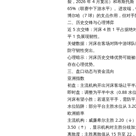
裂，2026 年 4 月复出）和布斯
65%（联赛中下游水平）。进攻端，中
博尔哈（7 球）的支点作用，但对手防
二、历史交锋与心理博弈
近 5 次交锋：河床 4 胜 1 平占据绝对
平 1 负展现韧性。
关键数据：河床在客场对阵中游球队时
防守韧性突出。
心理暗示：河床历史交锋优势可能被机
存在心理优势。
三、盘口动态与资金流向
亚洲指数
初盘：主流机构开出河床客场让平半
即时盘：调整为平半中水（0.88
河床有望小胜；若退至平手，需防平
水位陷阱：部分平台主胜水位从 3.2
欧洲赔率
主流机构：威廉希尔主胜 2.20（↓）、
3.50（↑），显示机构对主胜分歧
离散度：主胜离散值从 15 升至 2