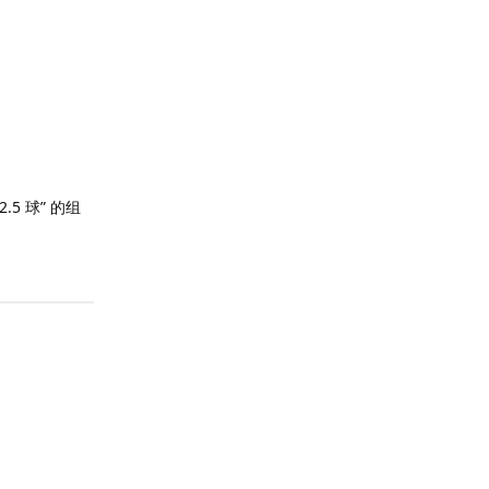
5 球” 的组
回复