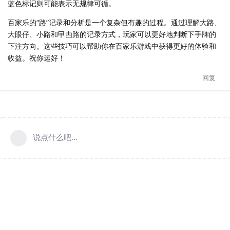
蓝色标记则可能表示无规律可循。
百家乐的“路”记录和分析是一个复杂但有趣的过程。通过理解大路、
大眼仔、小路和曱甴路的记录方式，玩家可以更好地判断下手牌的
下注方向。这些技巧可以帮助你在百家乐游戏中获得更好的体验和
收益。祝你运好！
回复
说点什么吧...