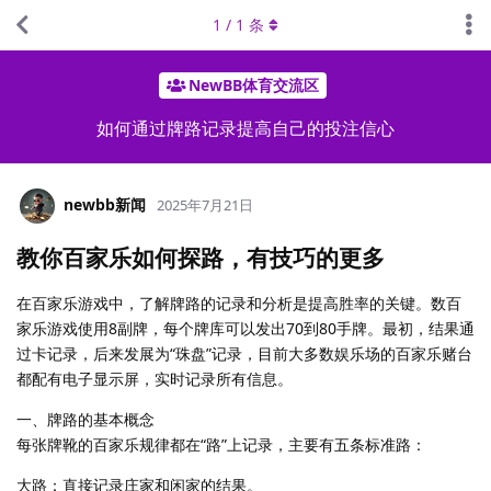
1
/
1
条
NewBB体育交流区
如何通过牌路记录提高自己的投注信心
newbb新闻
2025年7月21日
教你百家乐如何探路，有技巧的更多
在百家乐游戏中，了解牌路的记录和分析是提高胜率的关键。数百
家乐游戏使用8副牌，每个牌库可以发出70到80手牌。最初，结果通
过卡记录，后来发展为“珠盘”记录，目前大多数娱乐场的百家乐赌台
都配有电子显示屏，实时记录所有信息。
一、牌路的基本概念
每张牌靴的百家乐规律都在“路”上记录，主要有五条标准路：
大路：直接记录庄家和闲家的结果。