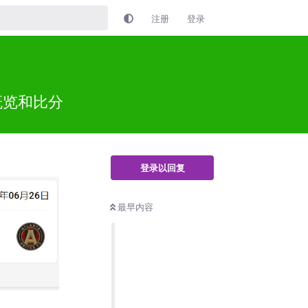
注册
登录
概览和比分
登录以回复
最早内容