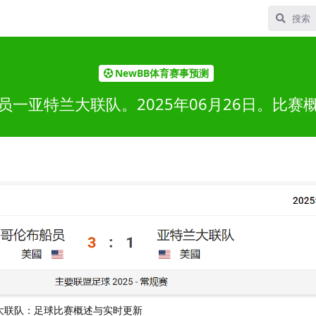
NewBB体育赛事预测
员一亚特兰大联队。2025年06月26日。比赛
特兰大联队：足球比赛概述与实时更新