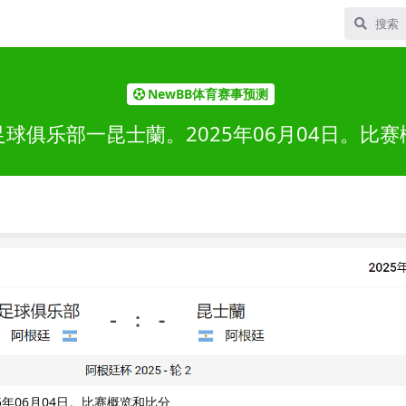
NewBB体育赛事预测
球俱乐部一昆士蘭。2025年06月04日。比
年06月04日。比赛概览和比分