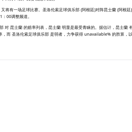
始，又将有一场足球比赛。圣洛伦索足球俱乐部 (阿根廷)对阵昆士蘭 (阿根廷
21：00调整频道。
 对 昆士蘭 的赔率列表，昆士蘭 明显是最受青睐的。据估计，昆士蘭 
的几率，而 圣洛伦索足球俱乐部 是弱者，力争获得 unavailable% 的胜算，