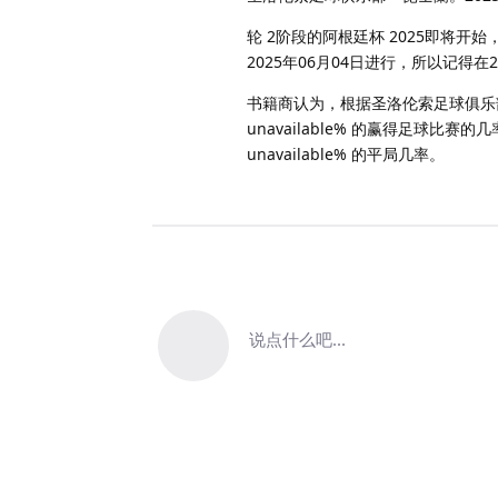
轮 2阶段的阿根廷杯 2025即将开
2025年06月04日进行，所以记得在
书籍商认为，根据圣洛伦索足球俱乐部
unavailable% 的赢得足球比赛
unavailable% 的平局几率。
说点什么吧...