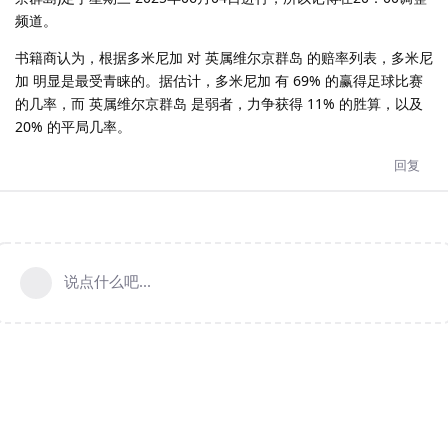
频道。
书籍商认为，根据多米尼加 对 英属维尔京群岛 的赔率列表，多米尼
加 明显是最受青睐的。据估计，多米尼加 有 69% 的赢得足球比赛
的几率，而 英属维尔京群岛 是弱者，力争获得 11% 的胜算，以及
20% 的平局几率。
回复
说点什么吧...