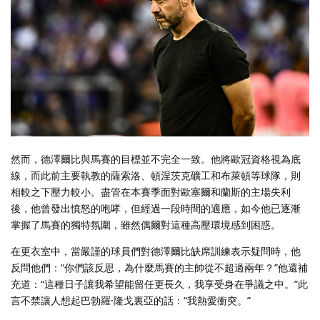
然而，德澤爾比與馬賽的目標並不完全一致。他將歐冠資格視為底
線，而此前主要執教的薩索洛、頓涅茨克礦工和布萊頓等球隊，則
相較之下壓力較小。盡管在本賽季面對歐塞爾和蘭斯的主場失利
後，他曾發出憤怒的咆哮，但經過一段時間的適應，如今他已逐漸
掌握了馬賽的獨特氛圍，雖然偶爾對這種高壓環境感到困惑。
在更衣室中，當嚴謹的球員們對德澤爾比缺席訓練表示疑問時，他
反問他們：“你們該反思，為什麼馬賽的主帥從不超過兩年？”他還補
充道：“這種日子讓我希望能留任更長久，我享受身在爭議之中。”此
言不禁讓人想起巴勃羅·隆戈裏亞的話：“我熱愛衝突。”