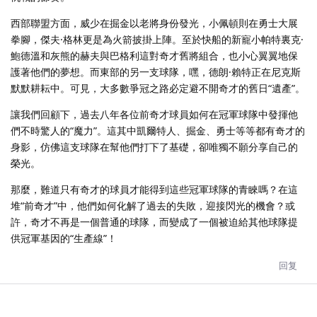
西部聯盟方面，威少在掘金以老將身份發光，小佩頓則在勇士大展
拳腳，傑夫·格林更是為火箭披掛上陣。至於快船的新寵小帕特裏克·
鮑德溫和灰熊的赫夫與巴格利這對奇才舊將組合，也小心翼翼地保
護著他們的夢想。而東部的另一支球隊，嘿，德朗·賴特正在尼克斯
默默耕耘中。可見，大多數爭冠之路必定避不開奇才的舊日“遺產”。
讓我們回顧下，過去八年各位前奇才球員如何在冠軍球隊中發揮他
們不時驚人的“魔力”。這其中凱爾特人、掘金、勇士等等都有奇才的
身影，仿佛這支球隊在幫他們打下了基礎，卻唯獨不願分享自己的
榮光。
那麼，難道只有奇才的球員才能得到這些冠軍球隊的青睞嗎？在這
堆“前奇才”中，他們如何化解了過去的失敗，迎接閃光的機會？或
許，奇才不再是一個普通的球隊，而變成了一個被迫給其他球隊提
供冠軍基因的“生產線”！
回复