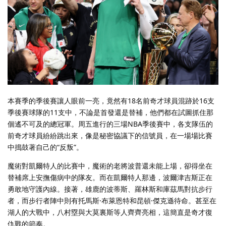
本賽季的季後賽讓人眼前一亮，竟然有18名前奇才球員混跡於16支
季後賽球隊的11支中，不論是首發還是替補，他們都在試圖抓住那
個遙不可及的總冠軍。周五進行的三場NBA季後賽中，各支隊伍的
前奇才球員紛紛跳出來，像是秘密協議下的信號員，在一場場比賽
中搗鼓著自己的“反叛”。
魔術對凱爾特人的比賽中，魔術的老將波普還未能上場，卻得坐在
替補席上安撫傷病中的隊友。而在凱爾特人那邊，波爾津吉斯正在
勇敢地守護內線。接著，雄鹿的波蒂斯、羅林斯和庫茲馬對抗步行
者，而步行者陣中則有托馬斯·布萊恩特和昆頓·傑克遜待命。甚至在
湖人的大戰中，八村塁與大莫裏斯等人齊齊亮相，這簡直是奇才復
仇戰的節奏。