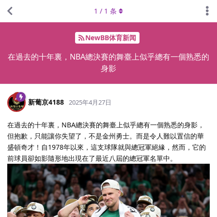
1
/
1
条
NewBB体育新闻
在過去的十年裏，NBA總決賽的舞臺上似乎總有一個熟悉的
身影
新葡京4188
2025年4月27日
在過去的十年裏，NBA總決賽的舞臺上似乎總有一個熟悉的身影，
但抱歉，只能讓你失望了，不是金州勇士。而是令人難以置信的華
盛頓奇才！自1978年以來，這支球隊就與總冠軍絕緣，然而，它的
前球員卻如影隨形地出現在了最近八屆的總冠軍名單中。