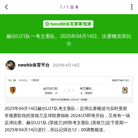
1
/
1
条
NewBB体育赛事预测
赫尔U21队一考文垂队。2025年04月14日。比赛概览和比
分
newbb体育平台
2025年4月14日
2025年04月14日赫尔U21队考文垂队：足球比赛概述与实时更新
常规赛阶段的英格兰足球联赛锦标 2024/25即将开始，又将有一场
足球比赛。赫尔U21队 (英格兰)对阵考文垂队 (英格兰)定于星期一
2025年04月14日进行，所以记得在12：00调整频道。