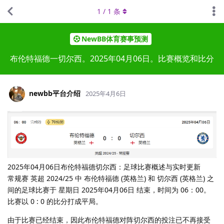
1
/
1
条
NewBB体育赛事预测
布伦特福德一切尔西。2025年04月06日。比赛概览和比分
newbb平台介绍
2025年4月6日
2025年04月06日布伦特福德切尔西：足球比赛概述与实时更新
常规赛 英超 2024/25 中 布伦特福德 (英格兰) 和 切尔西 (英格兰) 之
间的足球比赛于 星期日 2025年04月06日 结束，时间为 06：00。
比赛以 0 : 0 的比分打成平局。
由于比赛已经结束，因此布伦特福德对阵切尔西的投注已不再接受