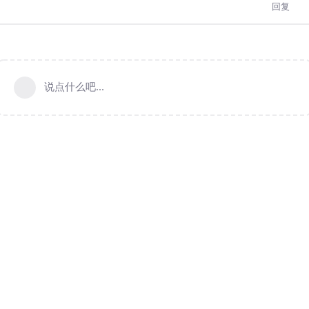
回复
说点什么吧...