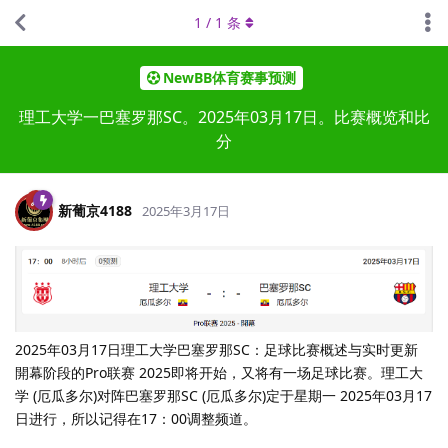
1
/
1
条
NewBB体育赛事预测
理工大学一巴塞罗那SC。2025年03月17日。比赛概览和比
分
新葡京4188
2025年3月17日
2025年03月17日理工大学巴塞罗那SC：足球比赛概述与实时更新
開幕阶段的Pro联赛 2025即将开始，又将有一场足球比赛。理工大
学 (厄瓜多尔)对阵巴塞罗那SC (厄瓜多尔)定于星期一 2025年03月17
日进行，所以记得在17：00调整频道。