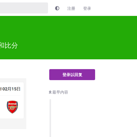
注册
登录
览和比分
登录以回复
最早内容