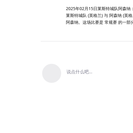
2025年02月15日莱斯特城队阿森
莱斯特城队 (英格兰) 与 阿森纳 (英格
阿森纳。这场比赛是 常规赛 的一部分英
说点什么吧...