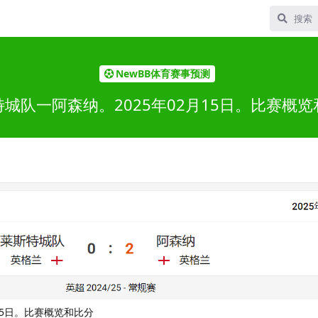
NewBB体育赛事预测
城队一阿森纳。2025年02月15日。比赛概
15日。比赛概览和比分