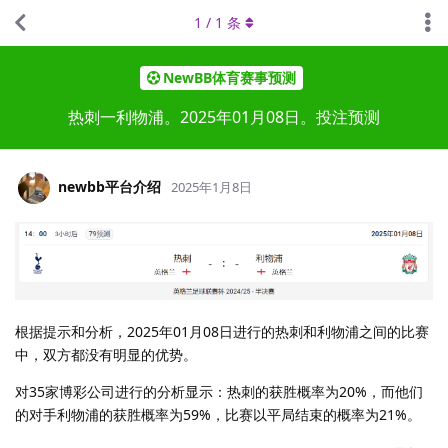
1
/
1
条
NewBB体育赛事预测
热刺一利物浦。2025年01月08日。投注预测
newbb平台介绍
2025年1月8日
根据提示和分析，2025年01月08日进行的热刺和利物浦之间的比赛
中，双方都没有明显的优势。
对35家博彩公司进行的分析显示：热刺的获胜概率为20%，而他们
的对手利物浦的获胜概率为59%，比赛以平局结束的概率为21%。