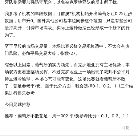
牙队则需要加强防守配合，以免被克罗地亚队的反击所干扰。
我参考了机构的早段数据，目前澳*机构初始开出葡萄牙让0.25让步
数据，后市升0。国外其他公司基本也同步这个范围，只是有些公司
坚持高开，引诱市场高吸。实际上这种做法已经形成一个赶下的行
为了。
至于早段的市场交易量，本场比赛必fa交易规模适中，不太会有热
门风险。必fa平局交易大冷，指数-27。
综合以上因素，葡萄牙的实力领先，而克罗地亚拥有主场优势，本
场双方更看重临场发挥。不过克罗地亚上一场出现了裁判不公平对
待且爆冷输球，本场心态可能有变化。这场比赛就看葡萄牙不败
了，竞足参考平/负。至于比分方面，我会选择0-1、0-2、1-1三个结
果进行娱乐参考！
今日足球推荐
推荐：葡萄牙不败竞足：周一002 平/负参考比分：0-1、0-2、1-1
回复