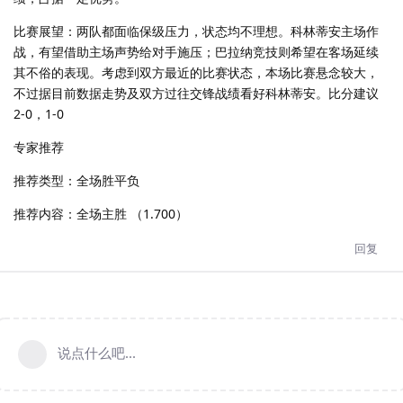
比赛展望：两队都面临保级压力，状态均不理想。科林蒂安主场作
战，有望借助主场声势给对手施压；巴拉纳竞技则希望在客场延续
其不俗的表现。考虑到双方最近的比赛状态，本场比赛悬念较大，
不过据目前数据走势及双方过往交锋战绩看好科林蒂安。比分建议
2-0，1-0
专家推荐
推荐类型：全场胜平负
推荐内容：全场主胜 （1.700）
回复
说点什么吧...