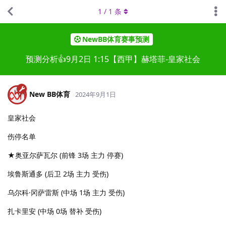
1
/
1
条
NewBB体育赛事预测
预测分析👍9月2日 1:15【西甲】赫塔菲-皇家社会
New BB体育
2024年9月1日
皇家社会
伤停名单
★奥亚尔萨瓦尔 (前锋 3场 主力 停赛)
埃鲁斯通多 (后卫 2场 主力 受伤)
乌尔科·冈萨雷斯 (中场 1场 主力 受伤)
扎卡里安 (中场 0场 替补 受伤)