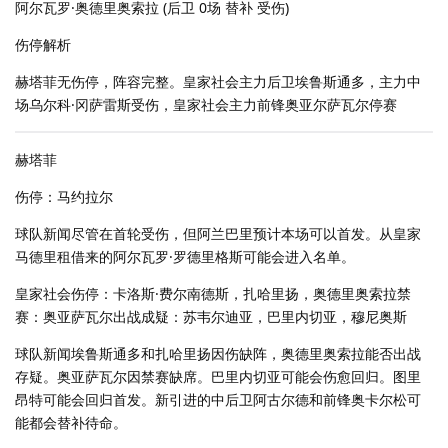
阿尔瓦罗·奥德里奥索拉 (后卫 0场 替补 受伤)
伤停解析
赫塔菲无伤停，阵容完整。皇家社会主力后卫埃鲁斯通多，主力中
场乌尔科·冈萨雷斯受伤，皇家社会主力前锋奥亚尔萨瓦尔停赛
赫塔菲
伤停：马约拉尔
球队新闻尽管在首轮受伤，但阿兰巴里预计本场可以首发。从皇家
马德里租借来的阿尔瓦罗·罗德里格斯可能会进入名单。
皇家社会伤停：卡洛斯·费尔南德斯，扎哈里扬，奥德里奥索拉禁
赛：奥亚萨瓦尔出战成疑：苏韦尔迪亚，巴里内切亚，穆尼奥斯
球队新闻埃鲁斯通多和扎哈里扬因伤缺阵，奥德里奥索拉能否出战
存疑。奥亚萨瓦尔因禁赛缺席。巴里内切亚可能会伤愈回归。图里
昂特可能会回归首发。新引进的中后卫阿古尔德和前锋奥卡尔松可
能都会替补待命。