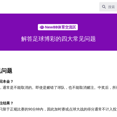
NewBB体育交流区
解答足球博彩的四大常见问题
见问题
回本金？
，通常是不能取消的。即使是赌错了球队，也不能取消赌注。中奖后，所
注结果？
只限于正规比赛的90分钟内，因此加时赛或点球大战的得分通常不计入投