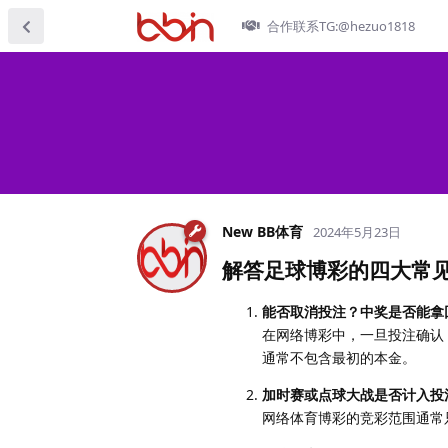
合作联系TG:@hezuo1818
New BB体育
2024年5月23日
解答足球博彩的四大常
能否取消投注？中奖是否能拿
在网络博彩中，一旦投注确认
通常不包含最初的本金。
加时赛或点球大战是否计入投
网络体育博彩的竞彩范围通常