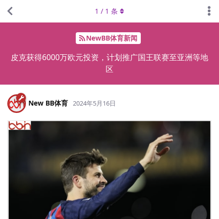
1
/
1
条
NewBB体育新闻
皮克获得6000万欧元投资，计划推广国王联赛至亚洲等地
区
New BB体育
2024年5月16日