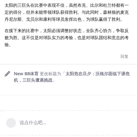
太阳的三巨头在比赛中表现不佳，虽然布克、比尔和杜兰特都有一
定的得分，但并未能带领球队获得胜利。与此同时，森林狼的麦克
丹尼尔斯、戈贝尔和康利等球员发挥出色，为球队赢得了胜利。
在接下来的比赛中，太阳必须调整好状态，全队齐心协力，争取反
败为胜。这不仅是对球队实力的考验，也是对球队团结和意志的考
验。
回复
New BB体育
更改标题为「
太阳危在旦夕：沃格尔面临下课危
机，三巨头遭遇挑战
」
说点什么吧...