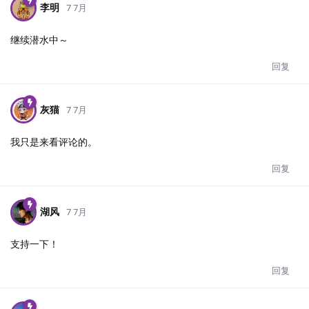
李明
7 7月
继续潜水中～
回复
灰猫
7 7月
我只是来看评论的。
回复
湖风
7 7月
支持一下！
回复