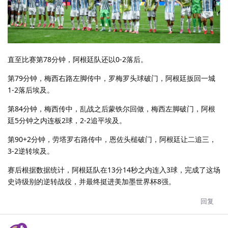
直至比赛第78分钟，阿根廷队还以0-2落后。
第79分钟，梅西右路左脚传中，罗梅罗头球破门，阿根廷扳回一城
1-2落后埃及。
第84分钟，梅西传中，乱战之后蒙铁尔回做，梅西左脚破门，阿根
廷5分钟之内连板2球，2-2追平埃及。
第90+2分钟，劳塔罗右路传中，恩佐头槌破门，阿根廷让二追三，
3-2逆转埃及。
赛后根据数据统计，阿根廷队在13分14秒之内连入3球，完成了这场
史诗级别的逆转战役，并最终挺进美加墨世界杯8强。
回复