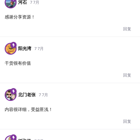
河石
7 7月
感谢分享资源！
回复
阳光湾
7 7月
干货很有价值
回复
北门老张
7 7月
内容很详细，受益匪浅！
回复