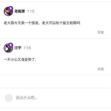
老狐狸
7 7月
老大我今天第一个报道。老大可以给个版主权限吗
回复
汪宇
7 7月
一不小心又涨姿势了。
回复
说点什么吧...