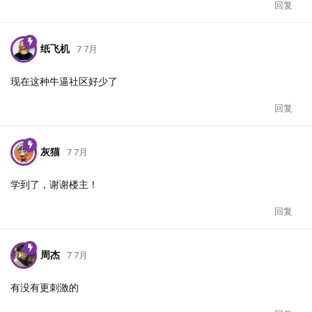
回复
纸飞机
7 7月
现在这种牛逼社区好少了
回复
灰猫
7 7月
学到了，谢谢楼主！
回复
周杰
7 7月
有没有更刺激的