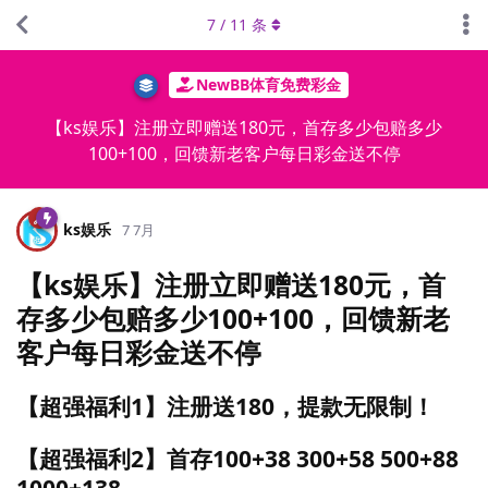
7
/
11
条
NewBB体育免费彩金
【ks娱乐】注册立即赠送180元，首存多少包赔多少
100+100，回馈新老客户每日彩金送不停
ks娱乐
7 7月
【ks娱乐】注册立即赠送180元，首
存多少包赔多少100+100，回馈新老
客户每日彩金送不停
【超强福利1】注册送180，提款无限制！
【超强福利2】首存100+38 300+58 500+88
1000+138