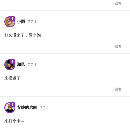
回复
小雨
7 7月
好久没来了，冒个泡！
回复
湖风
7 7月
来报道了
回复
安静的房间
7 7月
来打个卡～