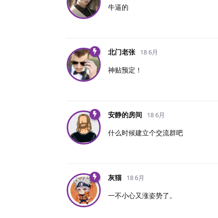
牛逼的
北门老张
18 6月
神贴预定！
安静的房间
18 6月
什么时候建立个交流群吧
灰猫
18 6月
一不小心又涨姿势了。