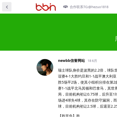
合作联系TG:@hezuo1818
newbb信誉网站
18 6月
瑞士球队身价是波黑的2.2倍，球队
谊赛4-1大胜约旦和1-1战平澳大
胜5场平2场，使其小组积分排在第
赛1-1战平北马其顿和巴拿马，其世
局，目前机构初让0.75球，后升
场进4球失4球，其存在防守漏洞，而
球，目前机构初让2.5球，后退至2.
【胜平负】胜