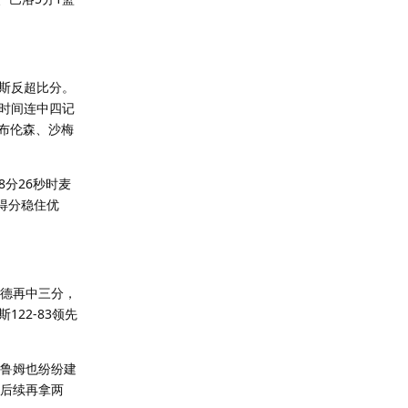
斯反超比分。
时间连中四记
，布伦森、沙梅
分26秒时麦
得分稳住优
莱德再中三分，
22-83领先
布鲁姆也纷纷建
补后续再拿两