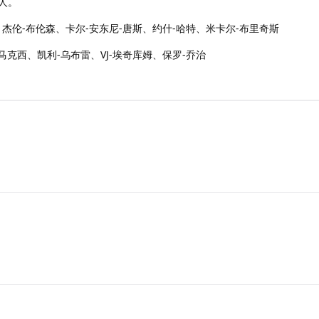
6人。
杰伦-布伦森、卡尔-安东尼-唐斯、约什-哈特、米卡尔-布里奇斯
马克西、凯利-乌布雷、VJ-埃奇库姆、保罗-乔治