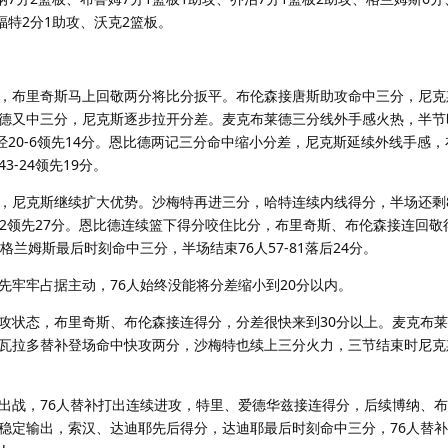
福特2分1助攻、沃克2篮板。
，布里奇斯马上回敬两分将比分扳平。布伦森接唐斯助攻命中三分，尼克
德又中三分，尼克斯逐步拉开分差。麦克布莱德三分线外手感火热，半节
经20-6领先14分。恩比德两记三分命中缩小分差，尼克斯延续外线手感
-24领先19分。
，尼克斯继续扩大优势。沙梅特再进三分，哈特连续内线得分，半场还剩8
32领先27分。恩比德连续篮下得分咬住比分，布里奇斯、布伦森接连回敬
格兰姆斯最后时刻命中三分，半场结束76人57-81落后24分。
先牢牢占据主动，76人始终没能将分差缩小到20分以内。
攻状态，布里奇斯、布伦森接连得分，分差很快来到30分以上。麦克布
瓦拉多替补登场命中快攻两分，沙梅特也续上三分火力，三节结束时尼克斯1
出战，76人替补打出连续进攻，特里、爱德华兹接连得分，后续博纳、
稳定输出，索汉、达迪耶先后得分，达迪耶最后时刻命中三分，76人替