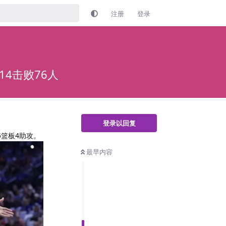
注册
登录
14击败76人
登录以回复
5篮板4助攻。
最早内容