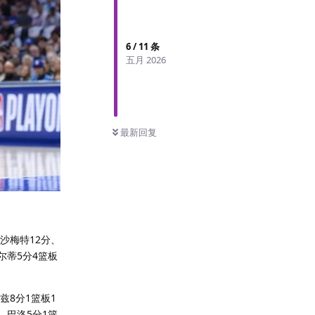
6
/
11
条
五月 2026
最新回复
、沙梅特12分、
尔蒂5分4篮板
兹8分1篮板1
、巴洛5分1篮