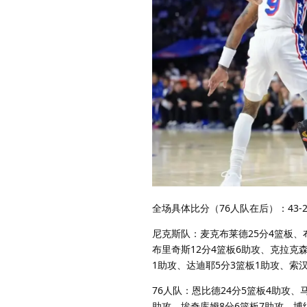
全场具体比分（76人队在后）：43-24、
尼克斯队：麦克布莱德25分4篮板、布
布里奇斯12分4篮板6助攻、克拉克
1助攻、达迪耶5分3篮板1助攻、索汉
76人队：恩比德24分5篮板4助攻、
助攻、埃奇库姆8分6篮板7助攻、博