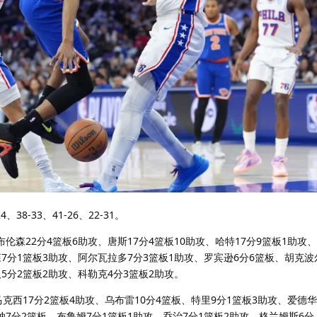
38-33、41-26、22-31。
伦森22分4篮板6助攻、唐斯17分4篮板10助攻、哈特17分9篮板1助攻
森7分1篮板3助攻、阿尔瓦拉多7分3篮板1助攻、罗宾逊6分6篮板、胡克波
5分2篮板2助攻、科勒克4分3篮板2助攻。
马克西17分2篮板4助攻、乌布雷10分4篮板、特里9分1篮板3助攻、爱德华
纳7分2篮板、布鲁姆7分1篮板1助攻、乔治7分1篮板2助攻、格兰姆斯6分