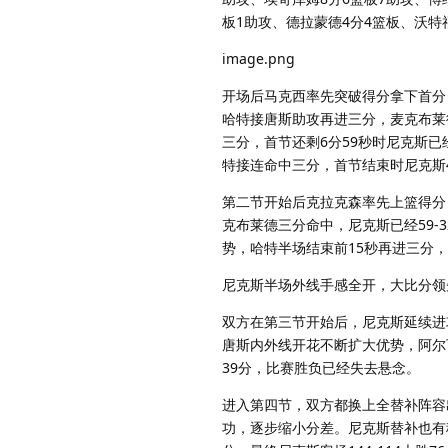
板1助攻、德拉蒙德4分4篮板、沃特
image.png
开场后马克西率先突破得分拿下首分
哈特接唐斯助攻再进三分，麦克布莱
三分，首节还剩6分59秒时尼克斯已
特接连命中三分，首节结束时尼克斯43
第二节开始后克拉克森率先上篮得分
克布莱德三分命中，尼克斯已经59-
势，哈特半场结束前15秒再进三分，
尼克斯半场外线手感全开，大比分领
双方在第三节开始后，尼克斯延续进
唐斯内外线开花不断扩大优势，阿尔
39分，比赛胜负已经失去悬念。
进入第四节，双方都换上全替补阵容
功，逐步缩小分差。尼克斯替补也有