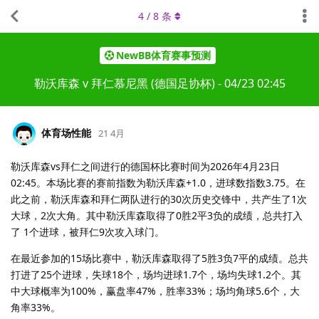
4
/
8
条
NewBB体育赛事预测
勒沃库森 v 拜仁慕尼黑 (德国足协杯) - 04/23 02:45
体育场性能
21 4月
勒沃库森vs拜仁之间进行的德国杯比赛时间为2026年4月23日
02:45。本场比赛的赛前指数为勒沃库森+1.0，进球数指数3.75。在
此之前，勒沃库森和拜仁两队进行的30次历史交锋中，共产生了1次
大球，2次大角。其中勒沃库森取得了0胜2平3负的成绩，总共打入
了 1个进球，被拜仁9次攻入球门。
在最近参加的15场比赛中，勒沃库森取得了5胜3负7平的成绩。总共
打进了25个进球，失球18个，场均进球1.7个，场均失球1.2个。其
中大球概率为100%，赢盘率47%，胜率33%；场均角球5.6个，大
角率33%。