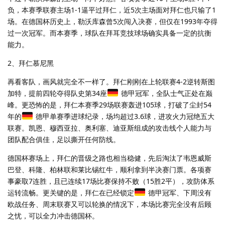
负，本赛季联赛主场1-1逼平过拜仁，近5次主场面对拜仁也只输了1
场。在德国杯历史上，勒沃库森曾5次闯入决赛，但仅在1993年夺得
过一次冠军。而本赛季，球队在拜耳竞技球场确实具备一定的抗衡
能力。
2、拜仁慕尼黑
再看客队，画风就完全不一样了。拜仁刚刚在上轮联赛4-2逆转斯图
加特，提前四轮夺得队史第34座
德甲冠军，全队士气正处在巅
峰。更恐怖的是，拜仁本赛季29场联赛轰进105球，打破了尘封54
年的
德甲单赛季进球纪录，场均超过3.6球，进攻火力冠绝五大
联赛。凯恩、穆西亚拉、奥利塞、迪亚斯组成的攻击线个人能力与
团队配合俱佳，足以撕开任何防线。
德国杯赛场上，拜仁的晋级之路也相当稳健，先后淘汰了韦恩威斯
巴登、科隆、柏林联和莱比锡红牛，顺利拿到半决赛门票。各项赛
事豪取7连胜，且已连续17场比赛保持不败（15胜2平），攻防体系
运转流畅。更关键的是，拜仁在已经锁定
德甲冠军、下周没有
欧战任务、周末联赛又可以轮换的情况下，本场比赛完全没有后顾
之忧，可以全力冲击德国杯。