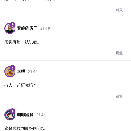
回复
安静的房间
21 4月
感觉有用，试试看。
回复
李明
21 4月
有人一起研究吗？
回复
咖啡跑腿
21 4月
这是我找到最好的论坛