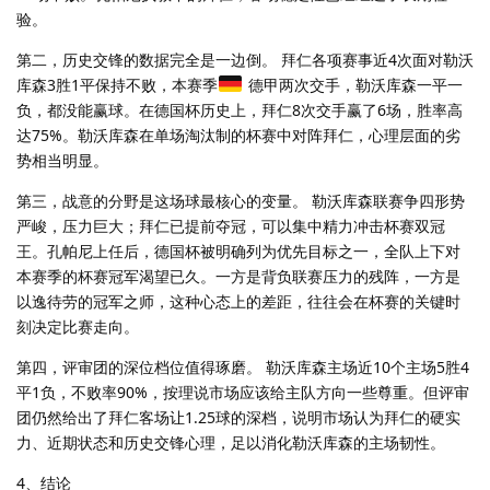
验。
第二，历史交锋的数据完全是一边倒。 拜仁各项赛事近4次面对勒沃
库森3胜1平保持不败，本赛季
德甲两次交手，勒沃库森一平一
负，都没能赢球。在德国杯历史上，拜仁8次交手赢了6场，胜率高
达75%。勒沃库森在单场淘汰制的杯赛中对阵拜仁，心理层面的劣
势相当明显。
第三，战意的分野是这场球最核心的变量。 勒沃库森联赛争四形势
严峻，压力巨大；拜仁已提前夺冠，可以集中精力冲击杯赛双冠
王。孔帕尼上任后，德国杯被明确列为优先目标之一，全队上下对
本赛季的杯赛冠军渴望已久。一方是背负联赛压力的残阵，一方是
以逸待劳的冠军之师，这种心态上的差距，往往会在杯赛的关键时
刻决定比赛走向。
第四，评审团的深位档位值得琢磨。 勒沃库森主场近10个主场5胜4
平1负，不败率90%，按理说市场应该给主队方向一些尊重。但评审
团仍然给出了拜仁客场让1.25球的深档，说明市场认为拜仁的硬实
力、近期状态和历史交锋心理，足以消化勒沃库森的主场韧性。
4、结论