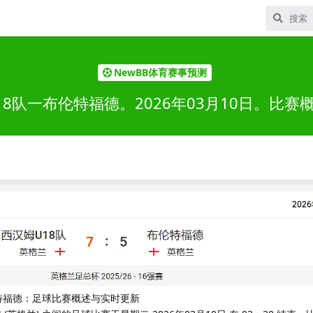
NewBB体育赛事预测
18队一布伦特福德。2026年03月10日。比赛
布伦特福德：足球比赛概述与实时更新