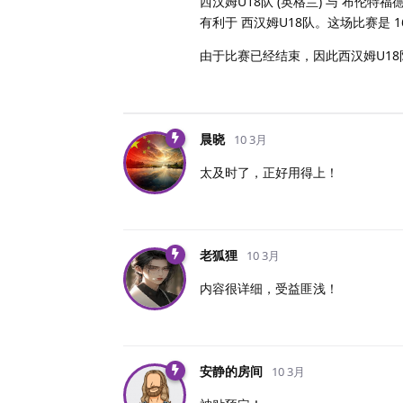
西汉姆U18队 (英格兰) 与 布伦特福德
有利于 西汉姆U18队。这场比赛是 1
由于比赛已经结束，因此西汉姆U1
晨晓
10 3月
太及时了，正好用得上！
老狐狸
10 3月
内容很详细，受益匪浅！
安静的房间
10 3月