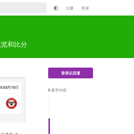
注册
登录
概览和比分
登录以回复
最早内容