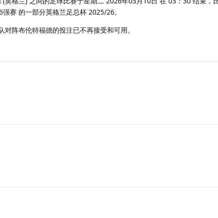
 (英格兰) 之间的足球比赛于星期二 2026年03月10日 在 03：30 结束，比
6强赛 的一部分英格兰足总杯 2025/26。
8队对阵布伦特福德的投注已不再接受和可用。