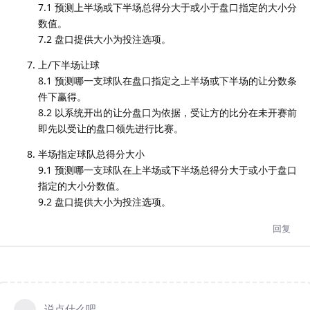
7.1 预测上半场或下半场总得分大于或小于盘口指定的大小分
数值。
7.2 盘口提供大小为投注选项。
上/下半场让球
8.1 预测哪一支球队在盘口指定之上半场或下半场的让分数条
件下赢得。
8.2 以系统开出的让分盘口为依据，受让方的比分在未开赛前
即先以受让的盘口领先进行比赛。
半场指定球队总得分大小
9.1 预测哪一支球队在上半场或下半场总得分大于或小于盘口
指定的大小分数值。
9.2 盘口提供大小为投注选项。
回复
说点什么吧...