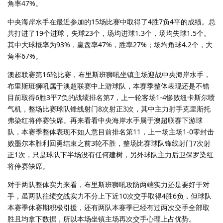
角率47%。
中央海岸水手在最近参加的15场比赛中取得了4胜7负4平的成绩。总
共打进了19个进球，失球23个，场均进球1.3个，场均失球1.5个。
其中大球概率为93%，赢盘率47%，胜率27%；场均角球4.2个，大
角率67%。
澳超联赛第16轮比赛，布里斯班狮吼坐镇主场迎战中央海岸水手，
布里斯班狮吼属于澳超联赛中上游球队，本赛季整体表现还是不错
目前取得6胜3平7负的战绩排名第7，上一轮客场1-4惨败纽卡斯尔喷
气机，整场比赛球队锋线射门8次射正3次，其中主力射手克里斯托
弗染红将停赛缺席。再来看看中央海岸水手属于澳超联赛下游球
队，本赛季整体表现不如人意目前排名第11，上一场主场1-0零封击
败墨尔本胜利回勇结束之前3轮不胜，整场比赛球队锋线射门7次射
正1次，只是球队下半场没有任何建树，另外球队主力后卫保罗染红
将停赛缺席。
对于两队整体实力来看，布里斯班狮吼攻防两端实力还是要好于对
手，虽两队往绩交战实力不分上下近10次交手取得4胜6负，但球队
本赛季休赛期积极引援，还有两队本赛季已经有过两次交手全部取
胜且均拿下数据，所以本场坐镇主场再次交手心理上占优势。