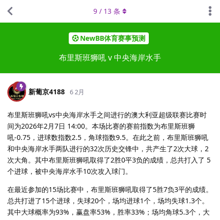
9
/
13
条
NewBB体育赛事预测
布里斯班狮吼 v 中央海岸水手
新葡京4188
6 2月
布里斯班狮吼vs中央海岸水手之间进行的澳大利亚超级联赛比赛时
间为2026年2月7日 14:00。本场比赛的赛前指数为布里斯班狮
吼-0.75，进球数指数2.5，角球指数9.5。在此之前，布里斯班狮吼
和中央海岸水手两队进行的32次历史交锋中，共产生了2次大球，2
次大角。其中布里斯班狮吼取得了2胜0平3负的成绩，总共打入了 5
个进球，被中央海岸水手10次攻入球门。
在最近参加的15场比赛中，布里斯班狮吼取得了5胜7负3平的成绩。
总共打进了15个进球，失球20个，场均进球1个，场均失球1.3个。
其中大球概率为93%，赢盘率53%，胜率33%；场均角球5.3个，大