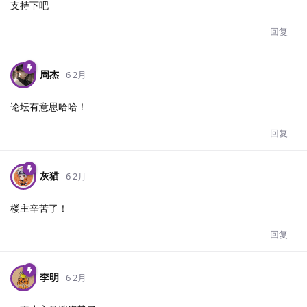
支持下吧
回复
周杰
6 2月
论坛有意思哈哈！
回复
灰猫
6 2月
楼主辛苦了！
回复
李明
6 2月