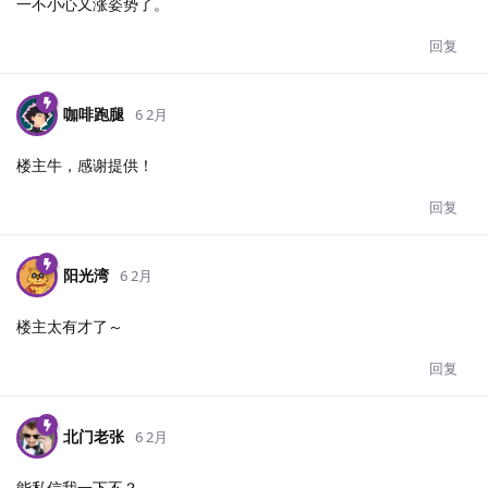
一不小心又涨姿势了。
回复
咖啡跑腿
6 2月
楼主牛，感谢提供！
回复
阳光湾
6 2月
楼主太有才了～
回复
北门老张
6 2月
能私信我一下不？