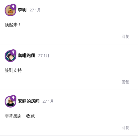
李明
27 1月
顶起来！
回复
咖啡跑腿
27 1月
签到支持！
回复
安静的房间
27 1月
非常感谢，收藏！
回复