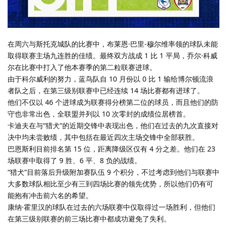
在周六与斯托克城队的比赛中，布莱恩·巴里-穆尔维率领的球队未能
取得联赛主场九连胜的佳绩。最终双方战成 1 比 1 平局，乔尔·科威
尔在比赛中打入了他本赛季的第二粒联赛进球。
由于科尔威利的努力，蓝鸟队自 10 月份以 0 比 1 输给博尔顿流浪
者队之后，在第三级别联赛中已经连续 14 场比赛都有进球了。
他们不仅以 46 个进球成为联赛得分榜第二位的球员，而且他们的防
守也非常出色，全联盟并列以 10 次零封的成绩位居榜首。
卡迪夫在与“猎犬”的近期交锋中表现出色，他们在过去的九次直接对
决中均未尝败绩，其中包括在最近四次主场交锋中全部获胜。
巴恩斯利目前排名第 15 位，距离降级区仅有 4 分之差。他们在 23
场联赛中取得了 9 胜、6 平、8 负的战绩。
“猎犬”目前落后升级附加赛队伍 9 个积分，不过考虑到他们与联赛中
大多数球队相比至少有三到四场比赛的领先优势，所以他们仍有可
能抱有冲击前六名的希望。
康纳·霍里汉的球队在过去的六场联赛中仅取得过一场胜利，但他们
在第三级别联赛的前三场比赛中都成功避免了失利。