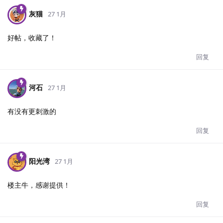
灰猫
27 1月
好帖，收藏了！
回复
河石
27 1月
有没有更刺激的
回复
阳光湾
27 1月
楼主牛，感谢提供！
回复