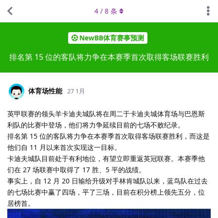
4
/
8
条
NewBB体育赛事预测
排名第 15 位的客队将力争在本赛季首次取得客场联赛胜利
体育场性能
27 1月
英甲联赛的领头羊卡迪夫城队将在周二于卡迪夫城体育场与巴恩斯
利队的比赛中登场，他们将力争延续目前的七场不败纪录。
排名第 15 位的客队将力争在本赛季首次取得客场联赛胜利，而这是
他们自 11 月以来首次实现这一目标。
卡迪夫城队目前处于有利地位，有望立即重返英冠联赛。本赛季他
们在 27 场联赛中取得了 17 胜、5 平的战绩。
事实上，自 12 月 20 日输给升级对手林肯城队以来，蓝鸟队在过去
的七场比赛中赢了四场，平了三场，目前在积分榜上领先五分，位
居榜首。