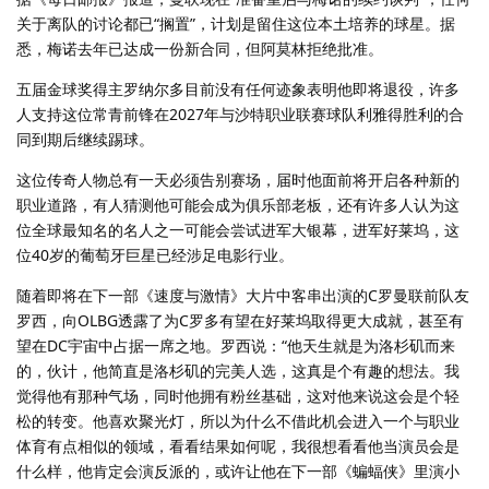
关于离队的讨论都已“搁置”，计划是留住这位本土培养的球星。据
悉，梅诺去年已达成一份新合同，但阿莫林拒绝批准。
五届金球奖得主罗纳尔多目前没有任何迹象表明他即将退役，许多
人支持这位常青前锋在2027年与沙特职业联赛球队利雅得胜利的合
同到期后继续踢球。
这位传奇人物总有一天必须告别赛场，届时他面前将开启各种新的
职业道路，有人猜测他可能会成为俱乐部老板，还有许多人认为这
位全球最知名的名人之一可能会尝试进军大银幕，进军好莱坞，这
位40岁的葡萄牙巨星已经涉足电影行业。
随着即将在下一部《速度与激情》大片中客串出演的C罗曼联前队友
罗西，向OLBG透露了为C罗多有望在好莱坞取得更大成就，甚至有
望在DC宇宙中占据一席之地。罗西说：“他天生就是为洛杉矶而来
的，伙计，他简直是洛杉矶的完美人选，这真是个有趣的想法。我
觉得他有那种气场，同时他拥有粉丝基础，这对他来说这会是个轻
松的转变。他喜欢聚光灯，所以为什么不借此机会进入一个与职业
体育有点相似的领域，看看结果如何呢，我很想看看他当演员会是
什么样，他肯定会演反派的，或许让他在下一部《蝙蝠侠》里演小