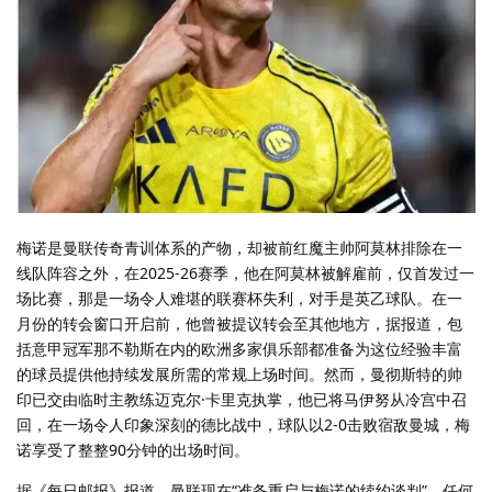
梅诺是曼联传奇青训体系的产物，却被前红魔主帅阿莫林排除在一
线队阵容之外，在2025-26赛季，他在阿莫林被解雇前，仅首发过一
场比赛，那是一场令人难堪的联赛杯失利，对手是英乙球队。在一
月份的转会窗口开启前，他曾被提议转会至其他地方，据报道，包
括意甲冠军那不勒斯在内的欧洲多家俱乐部都准备为这位经验丰富
的球员提供他持续发展所需的常规上场时间。然而，曼彻斯特的帅
印已交由临时主教练迈克尔·卡里克执掌，他已将马伊努从冷宫中召
回，在一场令人印象深刻的德比战中，球队以2-0击败宿敌曼城，梅
诺享受了整整90分钟的出场时间。
据《每日邮报》报道，曼联现在“准备重启与梅诺的续约谈判”，任何