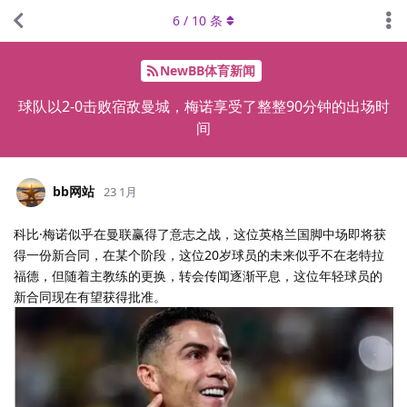
6
/
10
条
NewBB体育新闻
球队以2-0击败宿敌曼城，梅诺享受了整整90分钟的出场时
间
bb网站
23 1月
科比·梅诺似乎在曼联赢得了意志之战，这位英格兰国脚中场即将获
得一份新合同，在某个阶段，这位20岁球员的未来似乎不在老特拉
福德，但随着主教练的更换，转会传闻逐渐平息，这位年轻球员的
新合同现在有望获得批准。