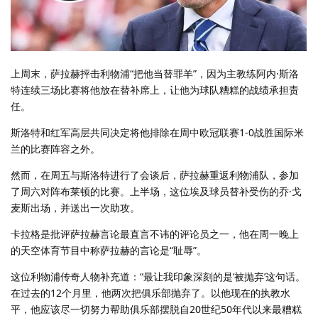
上周末，萨拉赫抨击利物浦“把他当替罪羊”，因为主教练阿内·斯洛
特连续三场比赛将他放在替补席上，让他为球队糟糕的战绩承担责
任。
斯洛特和红军高层共同决定将他排除在周中欧冠联赛1-0战胜国际米
兰的比赛阵容之外。
然而，在周五与斯洛特进行了会谈后，萨拉赫重返利物浦队，参加
了周六对阵布莱顿的比赛。上半场，这位埃及球员替补受伤的乔·戈
麦斯出场，并送出一次助攻。
卡拉格是批评萨拉赫言论最直言不讳的评论员之一，他在周一晚上
的天空体育节目中称萨拉赫的言论是“耻辱”。
这位利物浦传奇人物补充道：“最让我印象深刻的是‘被抛弃’这句话。
在过去的12个月里，他两次把俱乐部抛弃了。以他现在的执教水
平，他应该尽一切努力帮助俱乐部摆脱自20世纪50年代以来最糟糕