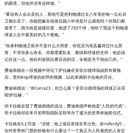
的困境，但他并没有这样做。”
“要说有人会出卖别人，那他可是把利物浦过去八年里的每一位右后
卫都出卖了。你能想象在他身后踢八年球是什么感觉吗？但我们都
接受了，因为他是超级巨星，他进了250个球，他给了我这个利物浦
球迷人生中最美好的几个夜晚。”
“你来利物浦之前并不是什么大明星，你也没为埃及赢得过什么荣
誉，不管你多么有名，你都需要队友、教练和球迷的支持，他必须
记住这一点。他在利兹联比赛后说的话，全都是关于他自己的。”
费迪南德在一段视频中评论了萨拉赫在安菲尔德球场战胜布莱顿
后，受到Kop球迷的欢呼的视频，以此来讽刺卡拉格的言论。
费迪南德说：“@Carra23，你怎么看？安菲尔德球场的球迷正在高
唱‘萨拉赫’。”
但卡拉格反驳了费迪南德的说法，费迪南德声称他是“人民的代表”，
而卡拉格却在本月初帮助国际足联举办了盛大的世界杯抽签仪式。
卡拉格在X上写道：“没错，他上场后表现非常出色。@rioferdy5，
你对世界杯门票的价格有什么看法？一个真正为人民着想的人肯定