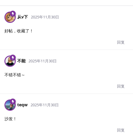
从v下
2025年11月30日
好帖，收藏了！
回复
不能
2025年11月30日
不错不错～
回复
teqw
2025年11月30日
沙发！
回复