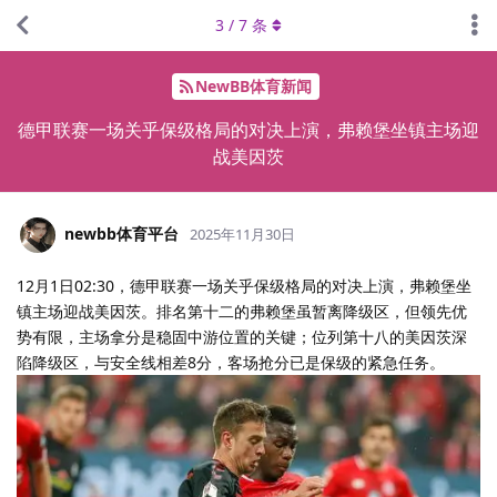
3
/
7
条
NewBB体育新闻
德甲联赛一场关乎保级格局的对决上演，弗赖堡坐镇主场迎
战美因茨
newbb体育平台
2025年11月30日
12月1日02:30，德甲联赛一场关乎保级格局的对决上演，弗赖堡坐
镇主场迎战美因茨。排名第十二的弗赖堡虽暂离降级区，但领先优
势有限，主场拿分是稳固中游位置的关键；位列第十八的美因茨深
陷降级区，与安全线相差8分，客场抢分已是保级的紧急任务。