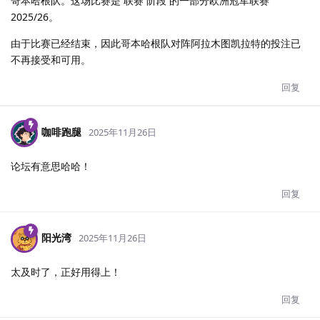
哥本哈根队。这场比赛是 联赛 阶段 的一部分欧洲冠军联赛
2025/26。
由于比赛已经结束，因此哥本哈根队对阵阿拉木图凯拉特的投注已
不再接受和可用。
回复
咖啡跑腿
2025年11月26日
论坛有意思哈哈！
回复
阳光湾
2025年11月26日
太及时了，正好用得上！
回复