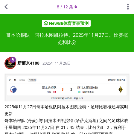
8
/
12
条
NewBB体育赛事预测
哥本哈根队一阿拉木图凯拉特。2025年11月27日。比赛概
览和比分
新葡京4188
2025年11月26日
2025年11月27日哥本哈根队阿拉木图凯拉特：足球比赛概述与实时
更新
哥本哈根队 (丹麥) 与 阿拉木图凯拉特 (哈萨克斯坦) 之间的足球比赛
于星期四 2025年11月27日 在 01：45 结束，比分为3 : 2，有利于